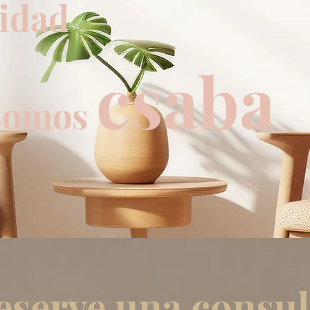
cidad
csaba
os
eserve una consul