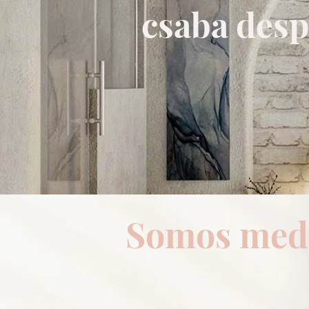
csaba desp
Somos medi
Somos 