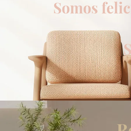
Somos feli
Som
R