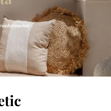
 trsnsformacion
etic