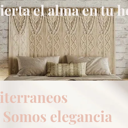
ierta el alma en tu 
terraneos
elegancia