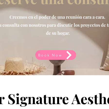
Creemos en el poder de una reunión cara a cara.
 consulta con nosotros para discutir los proyectos de
de su hogar.
Book Now
 Signature Aesth